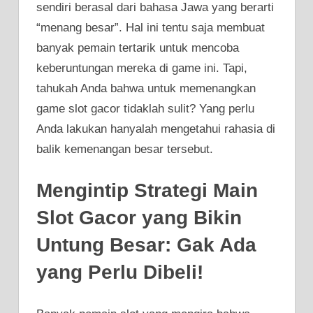
sendiri berasal dari bahasa Jawa yang berarti
“menang besar”. Hal ini tentu saja membuat
banyak pemain tertarik untuk mencoba
keberuntungan mereka di game ini. Tapi,
tahukah Anda bahwa untuk memenangkan
game slot gacor tidaklah sulit? Yang perlu
Anda lakukan hanyalah mengetahui rahasia di
balik kemenangan besar tersebut.
Mengintip Strategi Main
Slot Gacor yang Bikin
Untung Besar: Gak Ada
yang Perlu Dibeli!