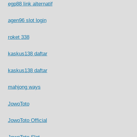
egp88 link alternatif
agen96 slot login
roket 338
kaskus138 daftar
kaskus138 daftar
mahjong ways
JowoToto
JowoToto Official