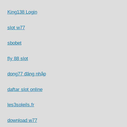
King138 Login
slot w77
sbobet
fly 88 slot
dong77 đăng nhập
daftar slot online
les3soleils.fr
download w77