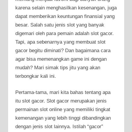
karena selain menghasilkan kesenangan, juga
dapat memberikan keuntungan finansial yang
besar. Salah satu jenis slot yang banyak
digemari oleh para pemain adalah slot gacor.
Tapi, apa sebenarnya yang membuat slot
gacor begitu diminati? Dan bagaimana cara
agar bisa memenangkan game ini dengan
mudah? Mari simak tips jitu yang akan
terbongkar kali ini.
Pertama-tama, mari kita bahas tentang apa
itu slot gacor. Slot gacor merupakan jenis
permainan slot online yang memiliki tingkat
kemenangan yang lebih tinggi dibandingkan
dengan jenis slot lainnya. Istilah “gacor”