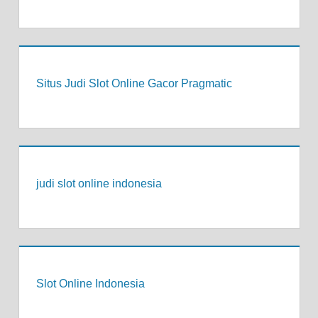
Situs Judi Slot Online Gacor Pragmatic
judi slot online indonesia
Slot Online Indonesia