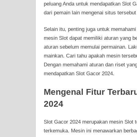
peluang Anda untuk mendapatkan Slot G
dari pemain lain mengenai situs terseb
Selain itu, penting juga untuk memahami
mesin Slot dapat memiliki aturan yang
aturan sebelum memulai permainan. Laku
mainkan. Cari tahu apakah mesin tersebu
Dengan memahami aturan dan riset yang
mendapatkan Slot Gacor 2024.
Mengenal Fitur Terbar
2024
Slot Gacor 2024 merupakan mesin Slot te
terkemuka. Mesin ini menawarkan berbaga