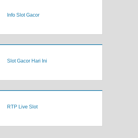
Info Slot Gacor
Slot Gacor Hari Ini
RTP Live Slot