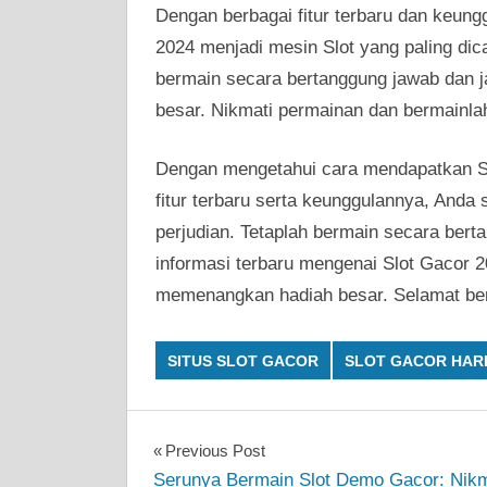
Dengan berbagai fitur terbaru dan keungg
2024 menjadi mesin Slot yang paling dica
bermain secara bertanggung jawab dan 
besar. Nikmati permainan dan bermainlah
Dengan mengetahui cara mendapatkan S
fitur terbaru serta keunggulannya, Anda
perjudian. Tetaplah bermain secara bert
informasi terbaru mengenai Slot Gacor 
memenangkan hadiah besar. Selamat be
SITUS SLOT GACOR
SLOT GACOR HARI 
Navigasi
Previous Post
Serunya Bermain Slot Demo Gacor: Nikm