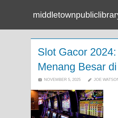
Skip
to
middletownpubliclibrar
content
Slot Gacor 2024:
Menang Besar di 
NOVEMBER 5, 2025
JOE WATSO