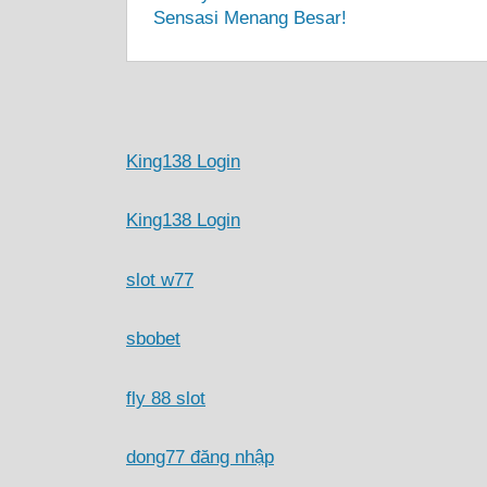
pos
Sensasi Menang Besar!
King138 Login
King138 Login
slot w77
sbobet
fly 88 slot
dong77 đăng nhập