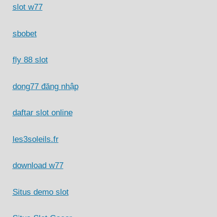
slot w77
sbobet
fly 88 slot
dong77 đăng nhập
daftar slot online
les3soleils.fr
download w77
Situs demo slot