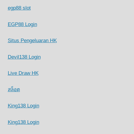
egp88 slot
EGP88 Login
Situs Pengeluaran HK
Devil138 Login
Live Draw HK
สล็อต
King138 Login
King138 Login