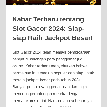
Kabar Terbaru tentang
Slot Gacor 2024: Siap-
siap Raih Jackpot Besar!
Slot Gacor 2024 telah menjadi pembicaraan
hangat di kalangan para penggemar judi
online. Kabar terbaru menyebutkan bahwa
permainan ini semakin populer dan siap untuk
meraih jackpot besar pada tahun 2024.
Banyak pemain yang penasaran dan ingin
mencoba peruntungan mereka dengan
memainkan slot ini. Namun, apa sebenarnya