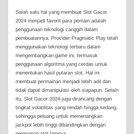
Salah satu hal yang membuat Slot Gacor
2024 menjadi favorit para pemain adalah
penggunaan teknologi canggih dalam
pembuatannya. Provider Pragmatic Play telah
menggunakan teknologi terbaru dalam
mengembangkan game ini, termasuk
penggunaan algoritma yang cerdas untuk
menentukan hasil putaran slot. Hal ini
membuat permainan menjadi lebih adil dan
tidak dapat dimanipulasi oleh siapapun. Selain
itu, Slot Gacor 2024 juga dirancang dengan
tingkat volatilitas yang rendah hingga sedang,
sehingga peluang untuk memenangkan
jackpot lebih tinggi dibandingkan dengan
permainan slot lainnya.