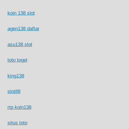
koin 138 slot
agen138 daftar
asu138 slot
toto togel
king138
slot88
rtp koin138
situs toto