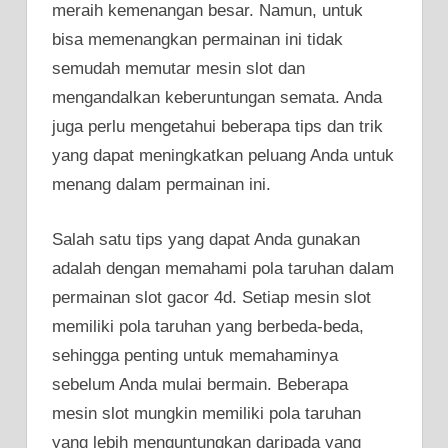
meraih kemenangan besar. Namun, untuk
bisa memenangkan permainan ini tidak
semudah memutar mesin slot dan
mengandalkan keberuntungan semata. Anda
juga perlu mengetahui beberapa tips dan trik
yang dapat meningkatkan peluang Anda untuk
menang dalam permainan ini.
Salah satu tips yang dapat Anda gunakan
adalah dengan memahami pola taruhan dalam
permainan slot gacor 4d. Setiap mesin slot
memiliki pola taruhan yang berbeda-beda,
sehingga penting untuk memahaminya
sebelum Anda mulai bermain. Beberapa
mesin slot mungkin memiliki pola taruhan
yang lebih menguntungkan daripada yang