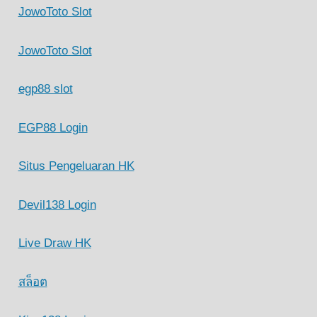
JowoToto Slot
JowoToto Slot
egp88 slot
EGP88 Login
Situs Pengeluaran HK
Devil138 Login
Live Draw HK
สล็อต