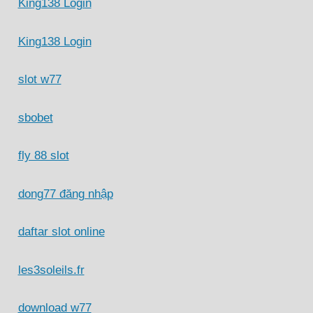
King138 Login
King138 Login
slot w77
sbobet
fly 88 slot
dong77 đăng nhập
daftar slot online
les3soleils.fr
download w77