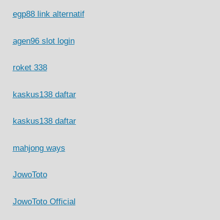
egp88 link alternatif
agen96 slot login
roket 338
kaskus138 daftar
kaskus138 daftar
mahjong ways
JowoToto
JowoToto Official