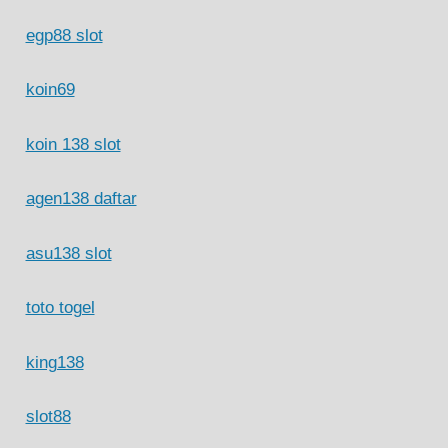
egp88 slot
koin69
koin 138 slot
agen138 daftar
asu138 slot
toto togel
king138
slot88