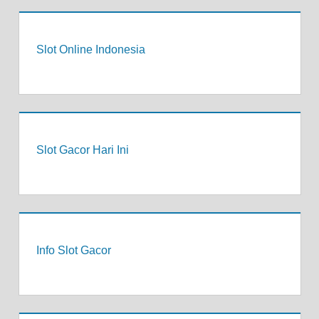
Slot Online Indonesia
Slot Gacor Hari Ini
Info Slot Gacor