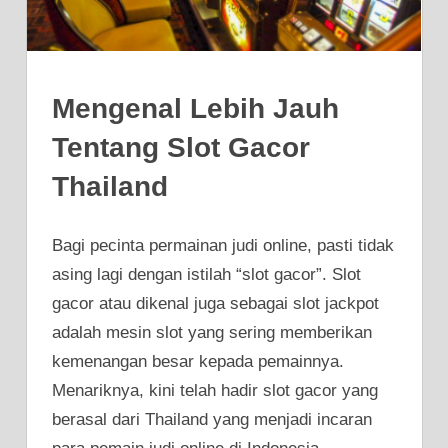
Mengenal Lebih Jauh
Tentang Slot Gacor
Thailand
Bagi pecinta permainan judi online, pasti tidak
asing lagi dengan istilah “slot gacor”. Slot
gacor atau dikenal juga sebagai slot jackpot
adalah mesin slot yang sering memberikan
kemenangan besar kepada pemainnya.
Menariknya, kini telah hadir slot gacor yang
berasal dari Thailand yang menjadi incaran