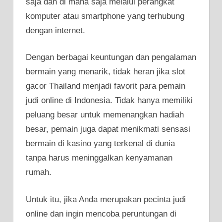
saja dan di mana saja melalui perangkat
komputer atau smartphone yang terhubung
dengan internet.
Dengan berbagai keuntungan dan pengalaman
bermain yang menarik, tidak heran jika slot
gacor Thailand menjadi favorit para pemain
judi online di Indonesia. Tidak hanya memiliki
peluang besar untuk memenangkan hadiah
besar, pemain juga dapat menikmati sensasi
bermain di kasino yang terkenal di dunia
tanpa harus meninggalkan kenyamanan
rumah.
Untuk itu, jika Anda merupakan pecinta judi
online dan ingin mencoba peruntungan di