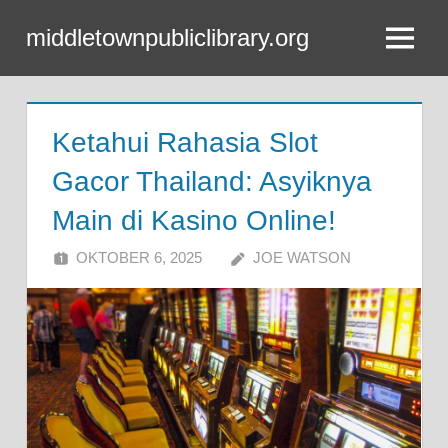
Skip
middletownpubliclibrary.org
to
Menu
content
Ketahui Rahasia Slot
Gacor Thailand: Asyiknya
Main di Kasino Online!
OKTOBER 6, 2025
JOE WATSON