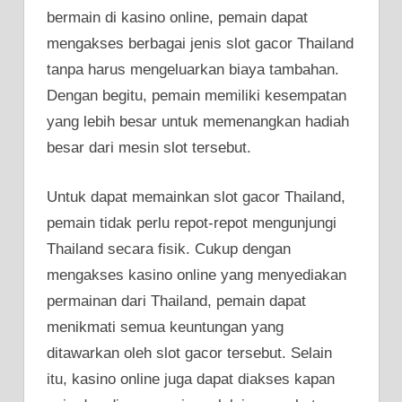
bermain di kasino online, pemain dapat
mengakses berbagai jenis slot gacor Thailand
tanpa harus mengeluarkan biaya tambahan.
Dengan begitu, pemain memiliki kesempatan
yang lebih besar untuk memenangkan hadiah
besar dari mesin slot tersebut.
Untuk dapat memainkan slot gacor Thailand,
pemain tidak perlu repot-repot mengunjungi
Thailand secara fisik. Cukup dengan
mengakses kasino online yang menyediakan
permainan dari Thailand, pemain dapat
menikmati semua keuntungan yang
ditawarkan oleh slot gacor tersebut. Selain
itu, kasino online juga dapat diakses kapan