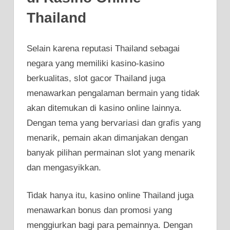
Thailand
Selain karena reputasi Thailand sebagai
negara yang memiliki kasino-kasino
berkualitas, slot gacor Thailand juga
menawarkan pengalaman bermain yang tidak
akan ditemukan di kasino online lainnya.
Dengan tema yang bervariasi dan grafis yang
menarik, pemain akan dimanjakan dengan
banyak pilihan permainan slot yang menarik
dan mengasyikkan.
Tidak hanya itu, kasino online Thailand juga
menawarkan bonus dan promosi yang
menggiurkan bagi para pemainnya. Dengan