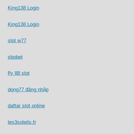
King138 Login
King138 Login
slot w77
sbobet
fly 88 slot
dong77 đăng nhập
daftar slot online
les3soleils.fr