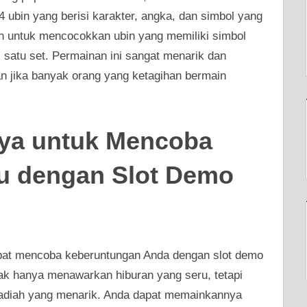
ubin yang berisi karakter, angka, dan simbol yang
ah untuk mencocokkan ubin yang memiliki simbol
atu set. Permainan ini sangat menarik dan
 jika banyak orang yang ketagihan bermain
ya untuk Mencoba
 dengan Slot Demo
apat mencoba keberuntungan Anda dengan slot demo
dak hanya menawarkan hiburan yang seru, tetapi
diah yang menarik. Anda dapat memainkannya