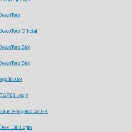
JowoToto
JowoToto Official
JowoToto Slot
JowoToto Slot
egp88 slot
EGP88 Login
Situs Pengeluaran HK
Devil138 Login