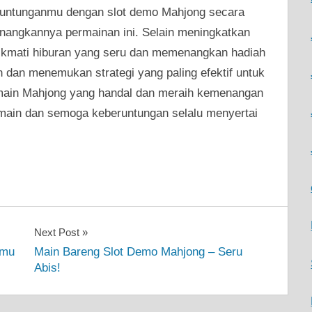
eruntunganmu dengan slot demo Mahjong secara
enangkannya permainan ini. Selain meningkatkan
ikmati hiburan yang seru dan memenangkan hadiah
h dan menemukan strategi yang paling efektif untuk
emain Mahjong yang handal dan meraih kemenangan
main dan semoga keberuntungan selalu menyertai
Next Post
nmu
Main Bareng Slot Demo Mahjong – Seru
Abis!