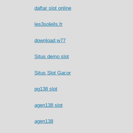
daftar slot online
les3soleils.fr
download w77
Situs demo slot
Situs Slot Gacor
pg138 slot
agen138 slot
agen138