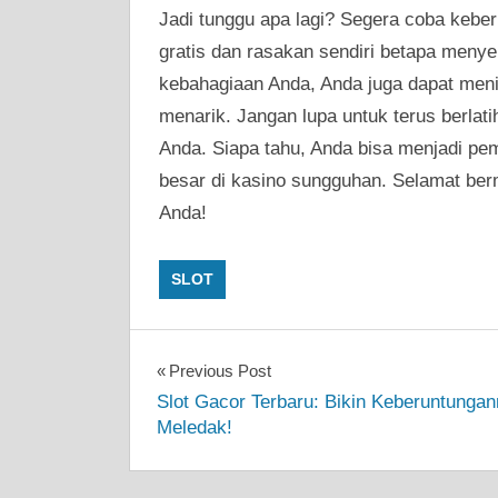
Jadi tunggu apa lagi? Segera coba keb
gratis dan rasakan sendiri betapa meny
kebahagiaan Anda, Anda juga dapat men
menarik. Jangan lupa untuk terus berlati
Anda. Siapa tahu, Anda bisa menjadi p
besar di kasino sungguhan. Selamat ber
Anda!
SLOT
Navigasi
Previous Post
Slot Gacor Terbaru: Bikin Keberuntunga
pos
Meledak!