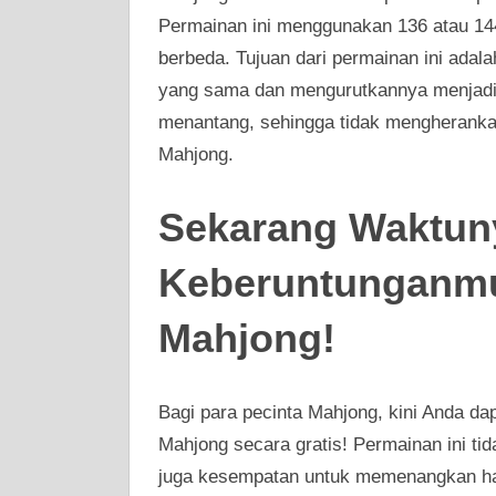
Permainan ini menggunakan 136 atau 144 
berbeda. Tujuan dari permainan ini adal
yang sama dan mengurutkannya menjadi s
menantang, sehingga tidak mengherankan
Mahjong.
Sekarang Waktun
Keberuntunganmu
Mahjong!
Bagi para pecinta Mahjong, kini Anda d
Mahjong secara gratis! Permainan ini ti
juga kesempatan untuk memenangkan ha