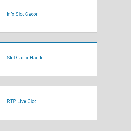
Info Slot Gacor
Slot Gacor Hari Ini
RTP Live Slot