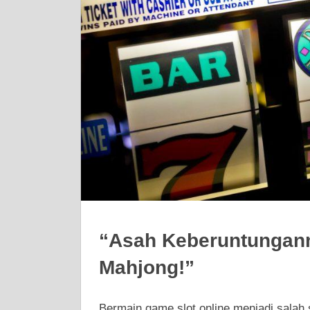
“Asah Keberuntungan
Mahjong!”
Bermain game slot online menjadi salah 