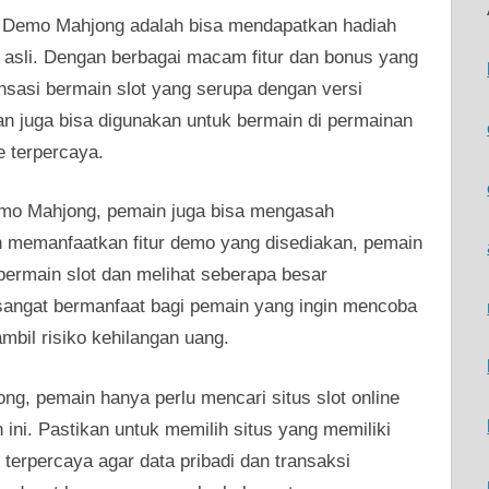
ot Demo Mahjong adalah bisa mendapatkan hadiah
asli. Dengan berbagai macam fitur dan bonus yang
sasi bermain slot yang serupa dengan versi
kan juga bisa digunakan untuk bermain di permainan
e terpercaya.
emo Mahjong, pemain juga bisa mengasah
n memanfaatkan fitur demo yang disediakan, pemain
ermain slot dan melihat seberapa besar
 sangat bermanfaat bagi pemain yang ingin mencoba
bil risiko kehilangan uang.
g, pemain hanya perlu mencari situs slot online
ni. Pastikan untuk memilih situs yang memiliki
terpercaya agar data pribadi dan transaksi