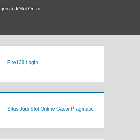
gen Judi Slot Online
Fire138 Login
Situs Judi Slot Online Gacor Pragmatic