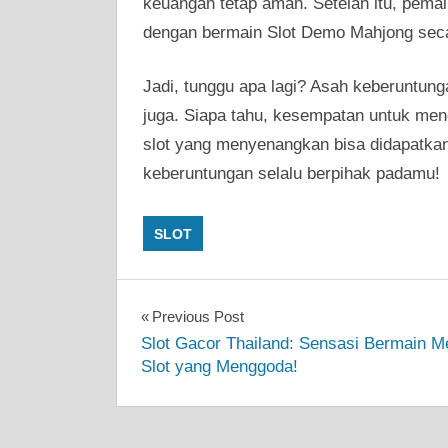
keuangan tetap aman. Setelah itu, pem
dengan bermain Slot Demo Mahjong seca
Jadi, tunggu apa lagi? Asah keberuntu
juga. Siapa tahu, kesempatan untuk me
slot yang menyenangkan bisa didapatkan
keberuntungan selalu berpihak padamu!
SLOT
Navigasi
Previous Post
Slot Gacor Thailand: Sensasi Bermain M
pos
Slot yang Menggoda!