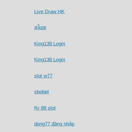
Live Draw HK
สล็อต
King138 Login
King138 Login
slot w77
sbobet
fly 88 slot
dong77 đăng nhập