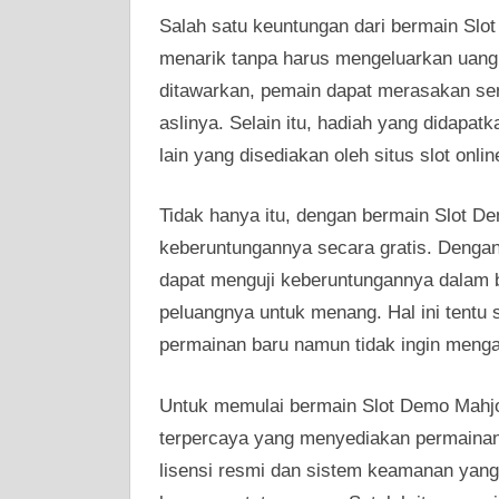
Salah satu keuntungan dari bermain Sl
menarik tanpa harus mengeluarkan uang 
ditawarkan, pemain dapat merasakan sen
aslinya. Selain itu, hadiah yang didapat
lain yang disediakan oleh situs slot onlin
Tidak hanya itu, dengan bermain Slot D
keberuntungannya secara gratis. Denga
dapat menguji keberuntungannya dalam b
peluangnya untuk menang. Hal ini tentu
permainan baru namun tidak ingin mengam
Untuk memulai bermain Slot Demo Mahjon
terpercaya yang menyediakan permainan i
lisensi resmi dan sistem keamanan yang 