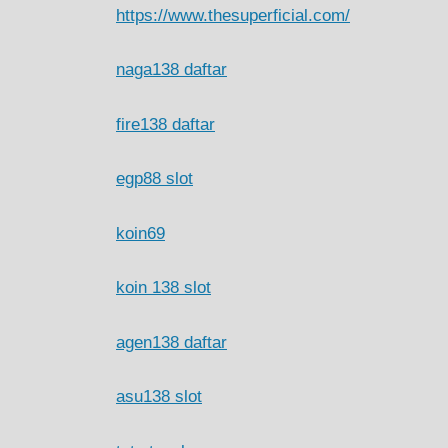
https://www.thesuperficial.com/
naga138 daftar
fire138 daftar
egp88 slot
koin69
koin 138 slot
agen138 daftar
asu138 slot